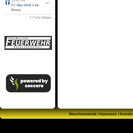
19:00 Uhr
-:-
FC Blau-Weiß II
vs.
Beuna
© FuPa-Widget
Besucherstatistik
Impressum
Kontakt