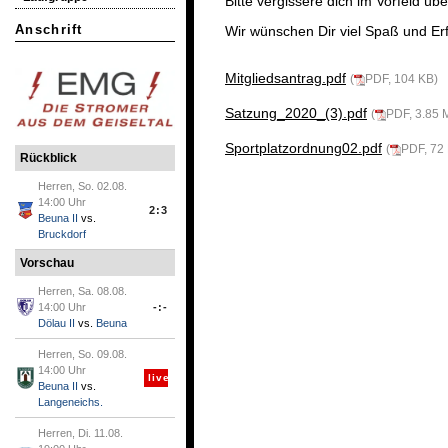
Bitte vergissere dich im Vorfeld ü
Anschrift
Wir wünschen Dir viel Spaß und Er
Mitgliedsantrag.pdf
(
PDF, 104 KB)
Satzung_2020_(3).pdf
(
PDF, 3.85 
Sportplatzordnung02.pdf
(
PDF, 72
Rückblick
Herren, So. 02.08.
14:00 Uhr
2:3
Beuna II
vs.
Bruckdorf
Vorschau
Herren, Sa. 08.08.
14:00 Uhr
-:-
Dölau II
vs.
Beuna
Herren, So. 09.08.
14:00 Uhr
live
Beuna II
vs.
Langeneichs.
Herren, Di. 11.08.