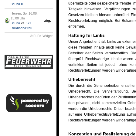
übermittelte oder gespeicherte fremde I
Beuna II
Tätigkeit hinweisen. Verpflichtungen
Herren, So. 16.08.
Gesetzen bleiben hiervon unberührt. Ein
15:00 Uhr
Rechtsverletzung möglich. Bei Bekann
abg.
Beuna
vs.
SG
entfernen.
Roßbach/Brau...
Haftung für Links
© FuPa-Widget
Unser Angebot enthält Links zu externen
diese fremden Inhalte auch keine Gewähr
Betreiber der Seiten verantwortlich. D
überprüft. Rechtswidrige Inhalte waren 
verlinkten Seiten ist jedoch ohne ko
Rechtsverletzungen werden wir derartig
Urheberrecht
Die durch die Seitenbetreiber erstell
Urheberrecht. Die Vervielfältigung,
Urheberrechtes bedürfen der Zustimmung
den privaten, nicht kommerziellen Gebra
werden die Urheberrechte Dritter beacht
auf eine Urheberrechtsverletzung auf
Rechtsverletzungen werden wir derartig
Konzeption und Realisierung des 