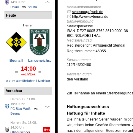
14:00 Uhr
-:-
Kontaktinformationen
Dölau II
vs.
Beuna
svbeuna(at)web.de
Heute
http://www.svbeuna.de
Bankverbindung
Herren
Saalesparkasse
IBAN: DE27 8005 3762 3510 0001 36
BIC: NOLADE21HAL
Registereintrag
Registergericht: Amtsgericht Stendal
Registernummer: 46055
Steuernummer
Beuna II
Langeneichs.
112/143/02480
-
-
14:00
Vertreten durch
++LIVE++
den Vorstand
» zum ausführlichen Liveticker
Vorschau
Zur Teilnahme an einem Streitbeilegungsve
Herren, Di. 11.08.
19:00 Uhr
Haftungsausschluss
-:-
FC Blau-Weiß II
vs.
Haftung für Inhalte
Beuna
Die Inhalte unserer Seiten wurden mit größ
Herren, So. 16.08.
wir jedoch keine Gewähr übernehmen. Al
14:00 Uhr
live
nach den allgemeinen Gesetzen verantwo
Obhausen
vs.