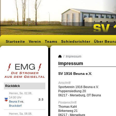
Startseite
Verein
Teams
Schiedsrichter
Über Beun
Impressum
Impressum
SV 1916 Beuna e.V.
Anschrift
Rückblick
Sportverein 1916 Beuna e.V.
Puppensiedlung 20
Herren, So. 02.08.
06217 - Merseburg, OT Beuna
14:00 Uhr
2:3
Beuna II
vs.
Postanschrift
Bruckdorf
Thomas Kahl
Birkenweg 21
Herren, Sa. 08.08.
06217 - Merseburg