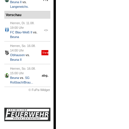
Beuna II
vs.
Langeneichs.
Vorschau
Herren, Di. 11.08.
19:00 Uhr
-:-
FC Blau-Weiß II
vs.
Beuna
Herren, So. 16.08.
14:00 Uhr
live
Obhausen
vs.
Beuna II
Herren, So. 16.08.
15:00 Uhr
abg.
Beuna
vs.
SG
Roßbach/Brau...
© FuPa-Widget