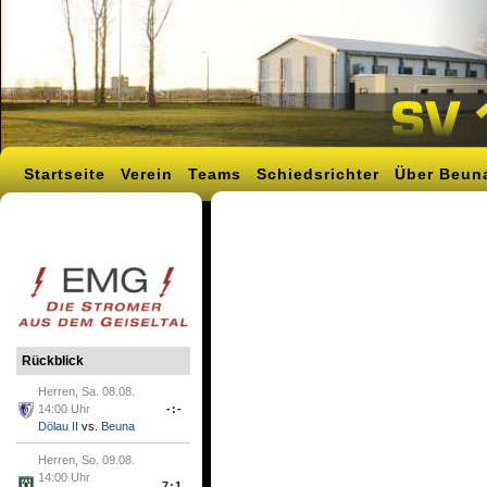
Startseite
Verein
Teams
Schiedsrichter
Über Beun
Rückblick
Herren, Sa. 08.08.
14:00 Uhr
-:-
Dölau II
vs.
Beuna
Herren, So. 09.08.
14:00 Uhr
7:1