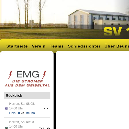
Startseite
Verein
Teams
Schiedsrichter
Über Beun
Rückblick
Herren, Sa. 08.08.
14:00 Uhr
-:-
Dölau II
vs.
Beuna
Herren, So. 09.08.
14:00 Uhr
7:1