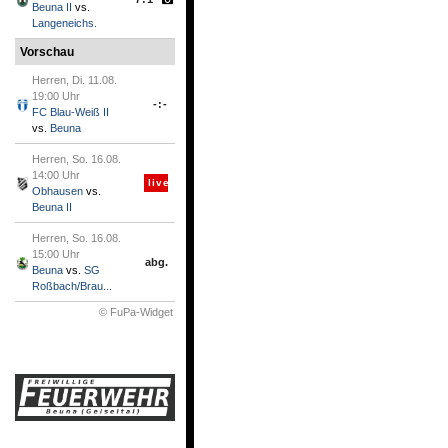
Beuna II
vs.
Langeneichs.
Vorschau
Herren, Di. 11.08.
19:00 Uhr
-:-
FC Blau-Weiß II
vs.
Beuna
Herren, So. 16.08.
14:00 Uhr
live
Obhausen
vs.
Beuna II
Herren, So. 16.08.
15:00 Uhr
abg.
Beuna
vs.
SG
Roßbach/Brau...
© FuPa-Widget