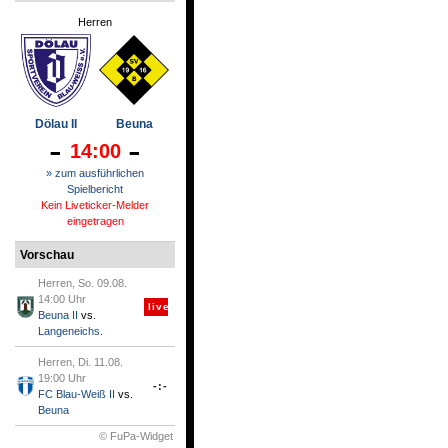
Herren
Dölau II
Beuna
-
-
14:00
» zum ausführlichen
Spielbericht
Kein Liveticker-Melder
eingetragen
Vorschau
Herren, So. 09.08.
14:00 Uhr
live
Beuna II
vs.
Langeneichs.
Herren, Di. 11.08.
19:00 Uhr
-:-
FC Blau-Weiß II
vs.
Beuna
© FuPa-Widget